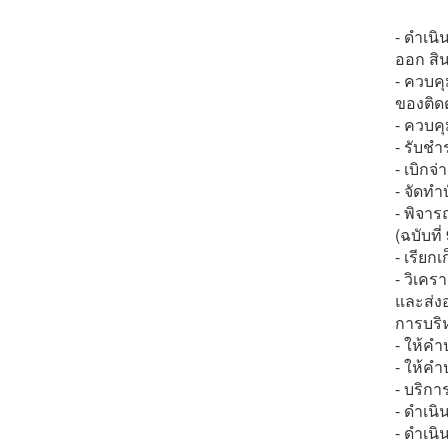
- ดำเนิ
ออก สิ
- ควบค
ของติด
- ควบคุ
- รับชำ
- เบิกจ
- จัดทำ
- พิจา
(ฉบับที
-
เรียกเ
- วิเค
และส่งอ
การบริห
- ให้คำ
- ให้คำ
- บริกา
- ดำเนิ
- ดำเน