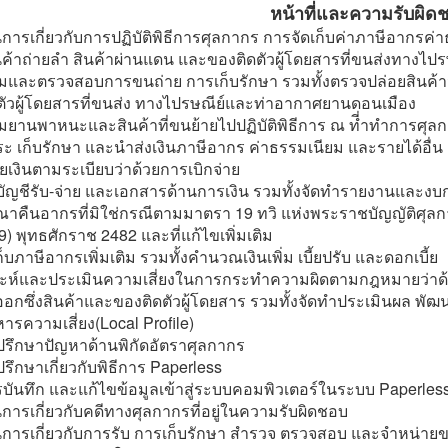
หน้าที่และความรับผิด
นการเกี่ยวกับการปฏิบัติพิธีการศุลกากร การจัดเก็บค่าภาษีอากรค่
นค้าถ่ายลำ สินค้าผ่านแดน และของติดตัวผู้โดยสารที่ขนส่งทาง
ุมและตรวจสอบการขนถ่าย การเก็บรักษา รวมทั้งตรวจปล่อยสินค้าน
ตัวผู้โดยสารที่ขนส่ง ทางไปรษณีย์และท่าอากาศยานดอนเมือง
มยานพาหนะและสินค้าที่ขนย้ายไปปฏิบัติพิธีการ ณ ที่ำทำการศุลก
ระ เก็บรักษา และนำส่งเงินภาษีอากร ค่าธรรมเนียม และรายได้อื่น
่ายเงินตามระเบียบว่าด้วยการเบิกจ่าย
บัญชีรับ-จ่าย และเอกสารด้านการเงิน รวมทั้งจัดทำรายงานและงบก
รณาคืนอากรที่มิใช่กรณีตามมาตรา 19 ทวิ แห่งพระราชบัญญัติศุล
่ 9) พุทธศักราช 2482 และที่แก้ไขเพิ่มเติม
ก็บภาษีอากรเพิ่มเติม รวมทั้งคำนวณเงินเพิ่ม เบี้ยปรับ และดอกเบี้ย
ราะห์และประเมินความเสี่ยงในการกระทำความผิดตามกฎหมายว่าด้ว
อกซึ่งสินค้าและของติดตัวผู้โดยสาร รวมทั้งจัดทำประเมินผล พัฒ
ารความเสี่ยง(Local Profile)
ปรึกษาปัญหาด้านพิกัดอัตราศุลกากร
ปรึกษาเกี่ยวกับพิธีการ Paperless
รบันทึก และแก้ไขข้อมูลเข้าสู่ระบบคอมพิวเตอร์ในระบบ Paperles
นการเกี่ยวกับคดีทางศุลกากรที่อยู่ในความรับผิดชอบ
ินการเกี่ยวกับการรับ การเก็บรักษา สำรวจ ตรวจสอบ และจำหน่า